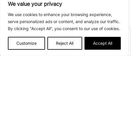
We value your privacy
We use cookies to enhance your browsing experience,
serve personalized ads or content, and analyze our traffic.
By clicking "Accept All", you consent to our use of cookies.
RÉSERVER
Customize
Reject All
Accept All
Afficher plus de détails
Ouvert du
19 juin
au
06 septembre 2026
20 emplacements
Les Grenettes 49270
Orée d’Anjou
Voir sur la carte
campinglesgrenettes@onlycamp.fr
+33(0)7 66 80 51 33